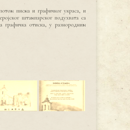
отом писма и графичког украса, и
еројског штампарског подухвата са
на графичка отиска, у разнородним