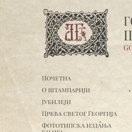
Г
GO
Почетна
О штампарији
Јубилеји
Црква светог Георгија
Фототипска издања
књига