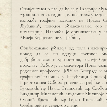
Обавјештавамо вас да ће се у Галерији Муз
23. априла 2021. године, са почетком у 18.30
изложбе графика насталих на Првом Са
Љубавић“, поводом обиљежавања 500 г
штампарије. Изложба је организована у
Музеја Херцеговине у Требињу.
Обиљежавање јубилеја од пола миленијум
повод да се, по одлуци Његовог Висо
дабробосанског г. Хризостома, оснује Ор
прославе. Одбор је за селектора Првог саз
редовног професора ФЛУ из Београда и в
графичких колонија у Републици Српско
Првог сазива Сабора умјетника графике „
Вучковић, мр Ивана Станковић, др Слобод
Владимир Милановић, акадeмик Миливоје У
Стопић Кнежевић, мр Горан Кнежевић, 
Стефановић и селектор лично.