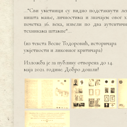
…“Сви уметници су видно подстакнути леп
ништа мање, личностима и значајем овог х
почетка 16. века, извели по два аутентич
техникама штампе“…
(из текста Весне Тодоровић, историчара
умјетности и ликовног критичара)
Изложба је за публику отворена до 14.
маја 2021. године. Добро дошли!