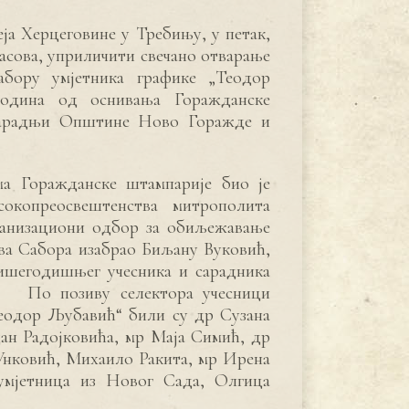
еја Херцеговине у Требињу, у петак,
 часова, уприличити свечано отварање
бору умјетника графике „Теодор
одина од оснивања Горажданске
 сарадњи Општине Ново Горажде и
а Горажданске штампарије био је
копреосвештенства митрополита
ганизациони одбор за обиљежавање
ива Сабора изабрао Биљану Вуковић,
ишегодишњег учесника и сарадника
ј. По позиву селектора учесници
Теодор Љубавић“ били су др Сузана
ан Радојковића, мр Маја Симић, др
нковић, Михаило Ракита, мр Ирена
умјетница из Новог Сада, Олгица