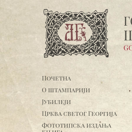
Г
GO
Почетна
О штампарији
Јубилеји
Црква светог Георгија
Фототипска издања
књига