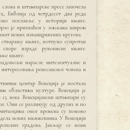
слова и штампарске пресе започела
а, Библија од четрдесет два реда
ново поглавље у историји књиге.
брзо је прихваћен у земљама широм
ват нових изванцрквених кругова.
у стварању књиге, потпуно супротан
 споре израде рукописне књиге.
ање књиге.
задовољи нарасле интелектуалне и
а интересовања ренесансног човека и
тнички центар Венеција је постала
им областима културе. Венецији је
 15. века. Венецијански штампари су
е. Они се разликују од других и по
читаоцима оног времена су поново
и дела нових књижевника. У Венецији
опских градова. Јављају се нови