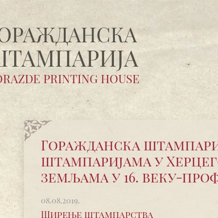
ОРАЖДАНСКA
ШТАМПАРИЈA
RAZDE PRINTING HOUSE
Горажданска штампариј
штампаријама у Херце
земљама у 16. веку-проф
08.08.2019.
Ширење штампарства