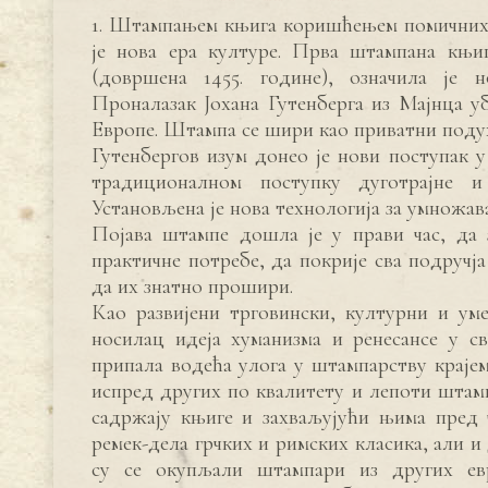
1. Штампањем књига коришћењем помичних 
је нова ера културе. Прва штампана књиг
(довршена 1455. године), означила је 
Проналазак Јохана Гутенберга из Мајнца у
Европе. Штампа се шири као приватни подух
Гутенбергов изум донео је нови поступак 
традиционалном поступку дуготрајне и
Установљена је нова технологија за умножав
Појава штампе дошла је у прави час, да 
практичне потребе, да покрије сва подручј
да их знатно прошири.
Као развијени трговински, културни и уме
носилац идеја хуманизма и ренесансе у св
припала водећа улога у штампарству крајем
испред других по квалитету и лепоти штамп
садржају књиге и захваљујући њима пред 
ремек-дела грчких и римских класика, али 
су се окупљали штампари из других евр