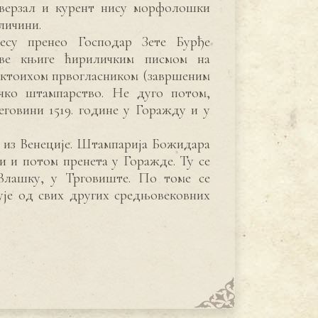
 верзал и курент нису морфолошки
еличини.
есу пренео Господар Зете Бурђе
ве књиге ћириличким писмом на
 Октоихом првогласником (завршеним
ичко штампарство. Не дуго потом,
говини 1519. године у Горажду и у
е из Венеције. Штампарија Божидара
ји и потом пренета у Горажде. Ту се
 Влашку, у Трговиште. По томе се
је од свих других средњовековних