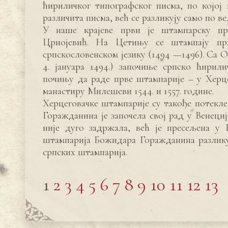
ћириличког типографског писма, по којој
различита писма, већ се разликују само по в
У наше крајеве први је штампарску пр
Црнојевић. На Цетињу се штампају пр
српскословенском језику (1494 —1496). Са
4. јануара 1494.) започиње српско ћирил
почињу да раде прве штампарије – у Херце
манастиру Милешеви 1544. и 1557. године.
Херцеговачке штампарије су такође потекл
Горажданина је започела свој рад у Венеци
није дуго задржала, већ је пресељена у
штампарија Божидара Горажданина разлику
српских штампарија.
1
2
3
4
5
6
7
8
9
10
11
12
13