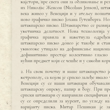
мајстори, пре свега они за обликовање и р
их Николас Женсон (Nicolaus Jenson), штам
века живео у Венецији и у атељеу познати
ново графичко писмо Јохана Гутенберга. Но
штампарско писмо. Штампарство се развија
уметничка делатност. Нова технологија 
графичка правила и наметнула одређе
штампарско писмо донео је такође и стан
умногоме утицало на дефинисање национа
дефинитивно престаје колективно гласно
кућни предмет који се чешће и у самоћи кор
2. На свом почетку и наше штампарство ј
метрополу, са којом је српско залеђе имало 
Венецији су се наши штампари обучавали
штампарску опрему, папир и боју. При пр
српски штампари су направили специфичан и
су се определили за курент, по угледу на
варијанту писма. Митар Пешикан је за