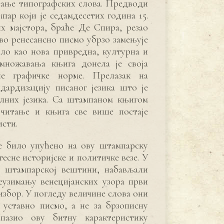
езање типографских слова. Предводи
пар који је седамдесетих година 15.
х мајстора, браће Де Спира, резао
во ренесансно писмо убрзо замењује
ло као нова привредна, културна и
умножавања књига донела је своја
не графичке норме. Прелазак на
дардизацију писаног језика што је
лних језика. Са штампаном књигом
 читање и књига све више постаје
исти.
е било упућено на ову штампарску
тесне историјске и политичке везе. У
 штампарској вештини, набављали
еузимању венецијанских узора први
збор. У погледу величине слова они
 уставно писмо, а не за брзописну
пазио ову битну карактеристику