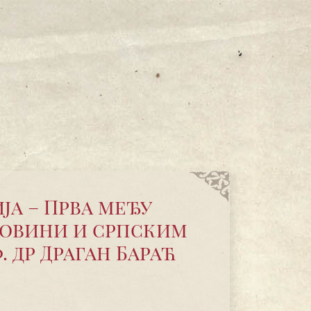
а – Прва међу
говини и српским
. др Драган Бараћ