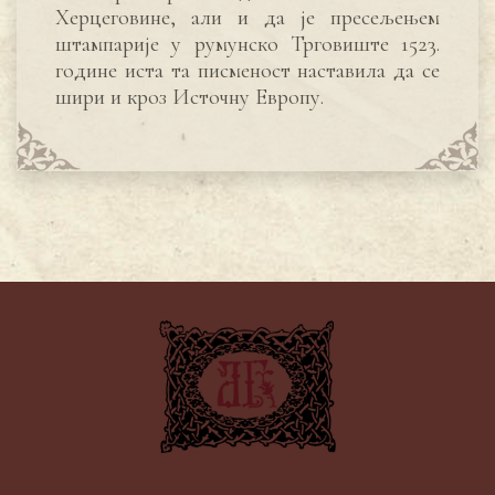
Херцеговине, али и да је пресељењем
штампарије у румунско Трговиште 1523.
године иста та писменост наставила да се
шири и кроз Источну Европу.