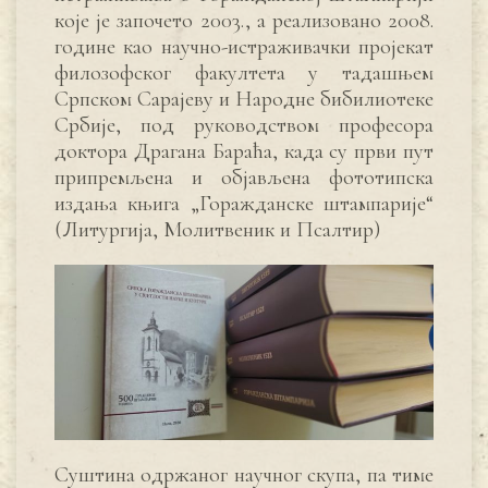
које је започето 2003., а реализовано 2008.
године као научно-истраживачки пројекат
филозофског факултета у тадашњем
Српском Сарајеву и Народне бибилиотеке
Србије, под руководством професора
доктора Драгана Бараћа, када су први пут
припремљена и објављена фототипска
издања књига „Горажданске штампарије“
(Литургија, Молитвеник и Псалтир)
Суштина одржаног научног скупа, па тиме