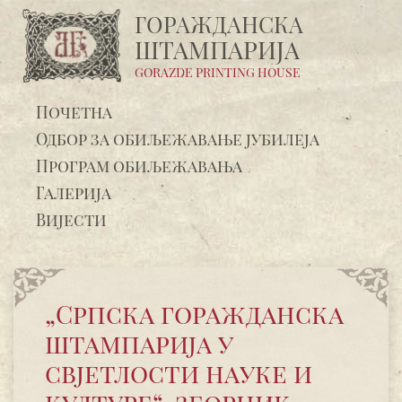
ГОРАЖДАНСКA
ШТАМПАРИЈA
GORAZDE PRINTING HOUSE
Почетна
Одбор за обиљежавање јубилеја
Програм обиљежавања
Галерија
Вијести
„Српска горажданска
штампарија у
свјетлости науке и