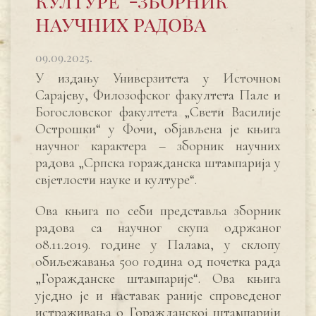
културе“-зборник
научних радова
09.09.2025.
У издању Универзитета у Источном
Сарајеву, Филозофског факултета Пале и
Богословског факултета „Свети Василије
Острошки“ у Фочи, објављена је књига
научног карактера – зборник научних
радова „Српска горажданска штампарија у
свјетлости науке и културе“.
Ова књига по себи представља зборник
радова са научног скупа одржаног
08.11.2019. године у Палама, у склопу
обиљежавања 500 година од почетка рада
„Горажданске штампарије“. Ова књига
уједно је и наставак раније спроведеног
истраживања о Горажданској штампарији