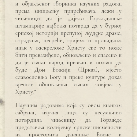
и објављеног зборника научних радова,
према мишљењу приређивача, лежи у
чињеници да је „дјело Горажданске
штампарије најбоља потврда да у бурној
српској историји препуној људске драме,
страдања, несреће, гријеха и пропадања
ипак у васкрсломе Христу све то може
бити превазиђено, обновљено и спасено и
да је сваки народ призван и позван да
буде Дом Божији (Црква), мјесто
славословља Богу и преко културе доказ
вјечног обновљења сваког човјека у
Христу.“
Научним радовима која су овом књигом
сабрана, научна лица су несумњиво
потврдила чињеницу да Горажде
представља колијевку српске писмености
на просторима данашње Босне и