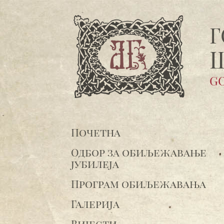
Г
GO
Почетна
Одбор за обиљежавање
јубилеја
Програм обиљежавања
Галерија
Вијести