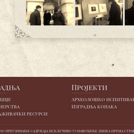
радња
Пројекти
ције
Археолошко испитива
нерства
Изградња конака
аживачки ресурси
но преузимање садржаја искључиво уз навођење линка према страни