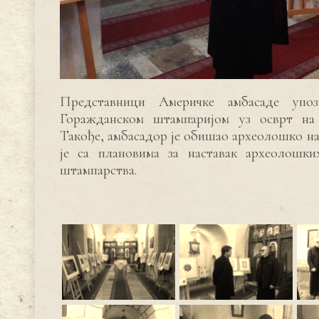
Представници Америчке амбасаде упоз
Горажданском штампаријом уз осврт на 
Такође, амбасадор је обишао археолошко на
је са плановима за наставак археолошки
штампарства.