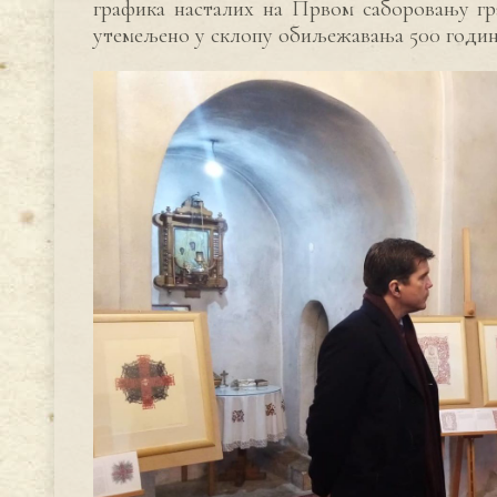
графика насталих на Првом саборовању гр
утемељено у склопу обиљежавања 500 годин