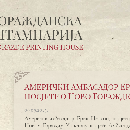
ОРАЖДАНСКA
ШТАМПАРИЈA
RAZDE PRINTING HOUSE
Амерички амбасадор Е
посјетио Ново Горажд
09.09.2025.
Амерички амбасадор Ерик Нелсон, посјетио
Новом Горажду. У склопу посјете Амбасадо