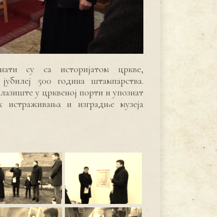
нати су са историјатом цркве,
јубилеј 500 година штампарства.
лазиште у црквеној порти и упознат
х истраживања и изградње музеја