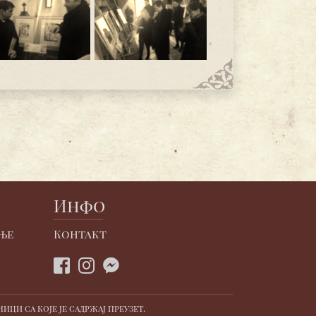
Инфо
ње
Контакт
ци са које је садржај преузет.