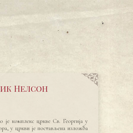
рик Нелсон
е
 је комплекс цркве Св. Георгија у
ра, у цркви је постављена изложба