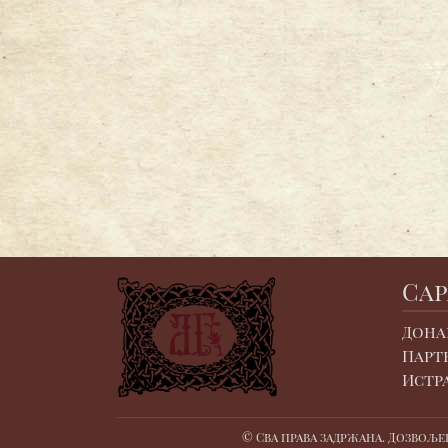
Са
Дона
Парт
Истр
© Сва права задржана. Дозвоље