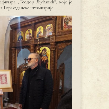
афичара „Теодор Љубавић“, које је
а Горажданске штампарије.