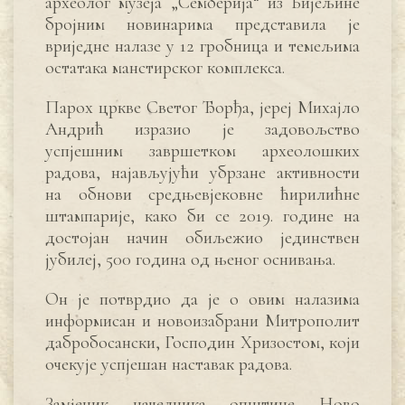
археолог музеја „Семберија“ из Бијељине
бројним новинарима представила је
вриједне налазе у 12 гробница и темељима
остатака манстирског комплекса.
Парох цркве Светог Ђорђа, јереј Михајло
Андрић изразио је задовољство
успјешним завршетком археолошких
радова, најављујући убрзане активности
на обнови средњевјековне ћирилићне
штампарије, како би се 2019. године на
достојан начин обиљежио јединствен
јубилеј, 500 година од њеног оснивања.
Он је потврдио да је о овим налазима
информисан и новоизабрани Митрополит
дабробосански, Господин Хризостом, који
очекује успјешан наставак радова.
Замјеник начелника општине Ново