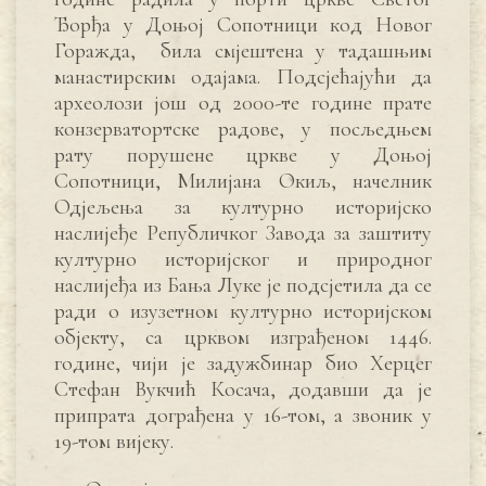
Ђорђа у Доњој Сопотници код Новог
Горажда, била смјештена у тадашњим
манастирским одајама. Подсјећајући да
археолози још од 2000-те године прате
конзерватортске радове, у посљедњем
рату порушене цркве у Доњој
Сопотници, Милијана Окиљ, начелник
Одјељења за културно историјско
наслијеђе Републичког Завода за заштиту
културно историјског и природног
наслијеђа из Бања Луке је подсјетила да се
ради о изузетном културно историјском
објекту, са црквом изграђеном 1446.
године, чији је задужбинар био Херцег
Стефан Вукчић Косача, додавши да је
припрата дограђена у 16-том, а звоник у
19-том вијеку.