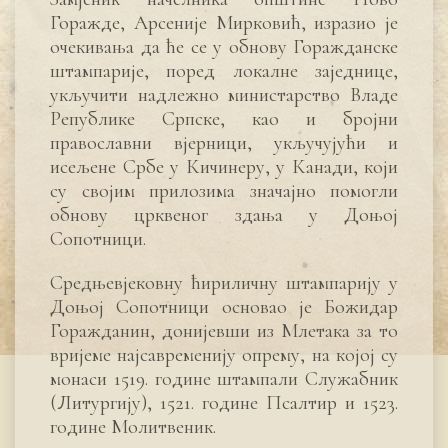
Горажде, Арсеније Мирковић, изразио је
очекивања да ће се у обнову Горажданске
штампарије, поред локалне заједнице,
укључити надлежно министарство Владе
Републике Српске, као и бројни
православни вјерници, укључујући и
исељене Србе у Кичинеру, у Канади, који
су својим прилозима значајно помогли
обнову црквеног здања у Доњој
Сопотници.
Средњевјековну ћириличну штампарију у
Доњој Сопотници основао је Божидар
Горажданин, донијевши из Млетака за то
вријеме најсавременију опрему, на којој су
монаси 1519. године штампали Служабник
(Литургију), 1521. године Псалтир и 1523.
године Молитвеник.