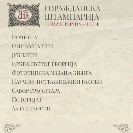
ГОРАЖДАНСКA
ШТАМПАРИЈA
GORAZDE PRINTING HOUSE
Почетна
О штампарији
Јубилеји
Црква светог Георгија
Фототипска издања књига
Научно-истраживачки радови
Сабор графичара
Историјат
Актуелности