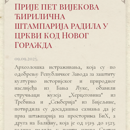
Прије пет вијекова
ћирилична
штампарија радила у
цркви код Новог
Горажда
09.09.2025.
Археолошка истраживања, која су по
одобрењу Републичког Завода за заштиту
културно историјског и природног
наслијеђа из Бања Луке, обавили
стручњаци музеја „Херцеговина“ из
Требиња и „Семберија“ из Бијељине,
потврдила су досадашња сазнања да је
прва штампарија на просторима БиХ, а
друга на Балкану, која је од 1519. до 1523.
године радила у порти цркве Светог