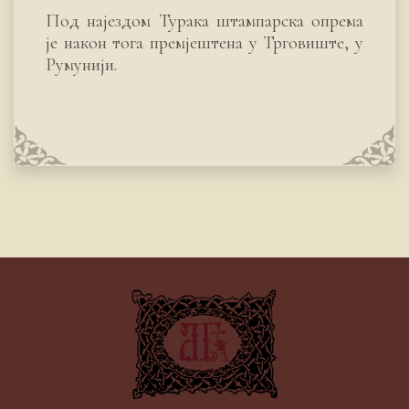
Под најездом Турака штампарска опрема
је након тога премјештена у Трговиште, у
Румунији.