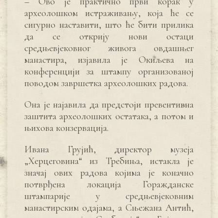
– Ово је практично први корак у
археолошком истраживању, која ће се
сигурно наставити, што ће бити прилика
да се открију нови остаци
средњевјековног живога овдашњег
манастира, изјавила је Окиљева на
конференцији за штампу организованој
поводом завршетка археолошких радова.
Она је најавила да предстоји превентивна
заштита археолошких остатака, а потом и
њихова конзервација.
Ивана Грујић, директор музеја
„Херцеговина“ из Требиња, истакла је
значај ових радова којима је коначно
потврђена локација Горажданске
штампарије у средњевјековним
манастирским одајама, а Сњежана Антић,