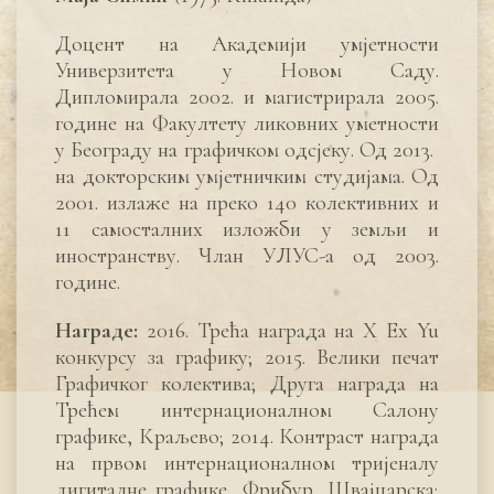
Доцент на Академији умјетности
Универзитета у Новом Саду.
Дипломирала 2002. и магистрирала 2005.
године на Факултету ликовних уметности
у Београду на графичком одсјеку. Од 2013.
на докторским умјетничким студијама. Од
2001. излаже на преко 140 колективних и
11 самосталних изложби у земљи и
иностранству. Члан УЛУС-а од 2003.
године.
Награде:
2016. Трећа награда на X Ex Yu
конкурсу за графику; 2015. Велики печат
Графичког колектива; Друга награда на
Трећем интернационалном Салону
графике, Краљево; 2014. Контраст награда
на првом интернационалном тријеналу
дигиталне графике, Фрибур, Швајцарска;