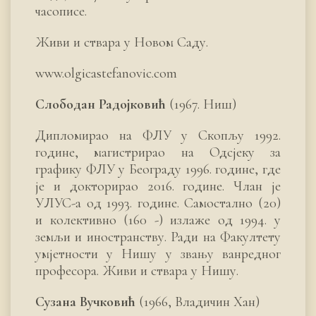
часописе.
Живи и ствара у Новом Саду.
www.olgicastefanovic.com
Слободан Радојковић
(1967. Ниш)
Дипломирао на ФЛУ у Скопљу 1992.
године, магистрирао на Одсјеку за
графику ФЛУ у Београду 1996. године, где
је и докторирао 2016. године. Члан је
УЛУС-а од 1993. године. Самостално (20)
и колективно (160 -) излаже од 1994. у
земљи и иностранству. Ради на Факултету
умјетности у Нишу у звању ванредног
професора. Живи и ствара у Нишу.
Сузана Вучковић
(1966, Владичин Хан)