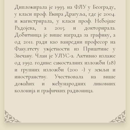
Дипломирала је 1993. на ФЛУ у Београду,
у класи проф. Емира Драгуља, где је 2004.
и магистрирала, у класи проф. Небојше
Радојева, а 2015. и докторирала.
Добитница је више награда за графику, а
од 2011. ради као ванредни професор на
Факултету умјетности из Приштине у
Звечану. Члан је УЛУС-а. Активно излаже
од 1992. године: самосталних изложби (18)
и групних изложби (200 -) у земљи и
иностранству. Учествовала на више
домаћих и међународних ликовних
колонија и графичких радионица.