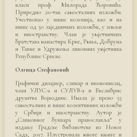
класи проф. Милорада Ћоровића.
Приредио 20-так самосталних изложби.
Учествовао у више колонија, као и на
више од 30 заједничких изложби, у земљи
и иностранству. Члан је умјетничких
братстава манастира Крке, Рмња, Добруна
и Тавне и Удружења ликовних умјетника
Републике Српске.
Олгица Стефановић
Графички дизајнер, сликар и иконописац,
члан УЛУС-а и СУЛУВ-а и Екслибрис
друштва Војводине. Имала је преко 35
самосталних и више колективних изложби
у Србији и иностранству. Аутор је
„Сликовног буквара православља“ у
издању Градске библиотеке из Новог
Сада, 2017. Илустровала многе књиге и