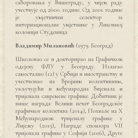
саборовања у Вишеграду, у чијем раду
учествује од 2000. године. Од 2001. године
је умјетнички селектор за
интернационалне умјетнике у Ликовној
колонији Студеница.
Владимир Милановић
(1979. Београд)
Школовао се и докторирао на Графичком
одсјеку ФЛУ у Београду. Излагао
самостално (12) у Србији и иностранству и
учествовао на бројним колективним,
укључујући и међународна бијенала и
тријенала савремене графике. Добитник је
више награда: Велики печат Београдског
графичког колектива (2014), Похвале на X
Међународном тријеналу графике у
Лијежу (2015), Награде спонзора VII
тријенала графике у Софији (2016), Друге