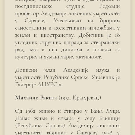
постдипломске студије. Редовни
професор Академије ликовних умјетности
у Сарајеву. Учествовао на бројним
самосталним и колективним изложбама у
земљи и иностранству. Добитник је 18
угледних стручних награда за стваралачки
рад, као и низ диплома и повеља за
културну и хуманитарну активност.
Дописни члан Академије наука и
умјетности Републике Српске. Управник је
Галерије АНУРС-а.
Михаило Ракита
(1951. Крагујевац)
Од 1962. живио и стварао у Бања Луци.
Данас живи и ствара у селу Бакинци
(Република Српска). Академију ликовних
умјетности завршио у Сарајеву 1978. у