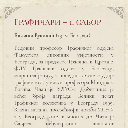
Графичари – 1. сабор
Биљана Вуковић
(1949. Београд
)
Редовни професор Графичког oдсјека
Факултета ликовних умjетности у
Београду, за предмете Графика и Цртање.
ФЛУ Графички одсјек у Београду,
завршила је 1973. а постдипломске студије
графике 1975. у класи професора Миодрага
Рогића. Члан је УЛУС-а.
Добитница је
већег броја награда:
Велики печат
Графичког колектива у Београду 1999;
Златна игла на прољећној изложби УЛУС-
а у Београду 2012. и многих др.
Члан је
Савјета међународног ликовног