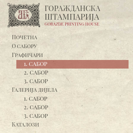
ГОРАЖДАНСКA
ШТАМПАРИЈA
GORAZDE PRINTING HOUSE
Почетна
О сабору
Графичари
1. сабор
2. сабор
3. сабор
Галерија дијела
1. сабор
2. сабор
3. сабор
Каталози