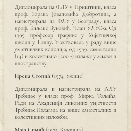
Дипломирала на ФЛУ у Приштини, класа
проф. Зорана Јовановића Добротина, а
магистрирала на ФЛУ у Београду, класа
проф. Биљане Вуковић. Члан УЛУС-а. Од
1999. професор графике у Умјетничкој
школи у Нишу. Учествовала у раду више
умјетничких колонија; од 1999. самостално
(14) и колективно (200 -) излаже у земљи и
иностранству.
Ирена Стопић
(1974. Ужице)
Дипломирала и магистрирала на АЛУ
Требиње у класи проф. Мирка Тољића.
Ради на Академији ликовних умјетности
Требиње.
Излагала на више самосталних и
колективних изложби.
Маја Симић
(1975. Кикинда)