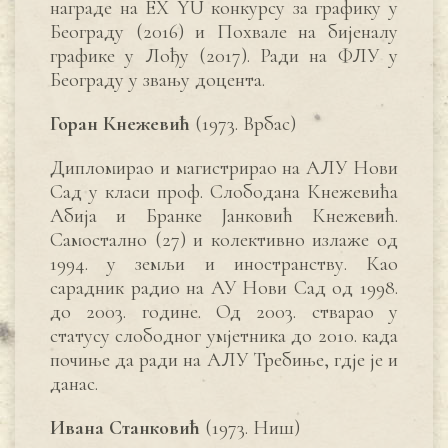
награде на ЕX YU конкурсу за графику у
Београду (2016) и Похвале на бијеналу
графике у Лођу (2017). Ради на ФЛУ у
Београду у звању доцента.
Горан Кнежевић
(1973. Врбас)
Дипломирао и магистрирао на АЛУ Нови
Сад у класи проф. Слободана Кнежевића
Абија и Бранке Јанковић Кнежевић.
Самостално (27) и колективно излаже од
1994. у земљи и иностранству. Као
сарадник радио на АУ Нови Сад од 1998.
до 2003. године. Од 2003. стварао у
статусу слободног умјетника до 2010. када
почиње да ради на АЛУ Требиње, гдје је и
данас.
Ивана Станковић
(1973. Ниш)