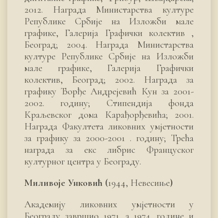
2012. Награда Министарства културе
Републике Србије на Изложби мале
графике, Галерија Графички колектив ,
Београд; 2004. Награда Министарства
културе Републике Србије на Изложби
мале графике, Галерија Графички
колектив, Београд; 2002. Награда за
графику Ђорђе Андрејевић Кун за 2001-
2002. годину; Стипендија фонда
Краљевског дома Карађорђевића; 2001.
Награда Факултета ликовних умјетности
за графику за 2000-2001 . годину; Трећа
награда за екс либрис Француског
културног центра у Београду.
Миливоје Унковић
(
1944, Невесиње
)
Академију ликовних умјетности у
Београду завршио 1971. а 1974. године и